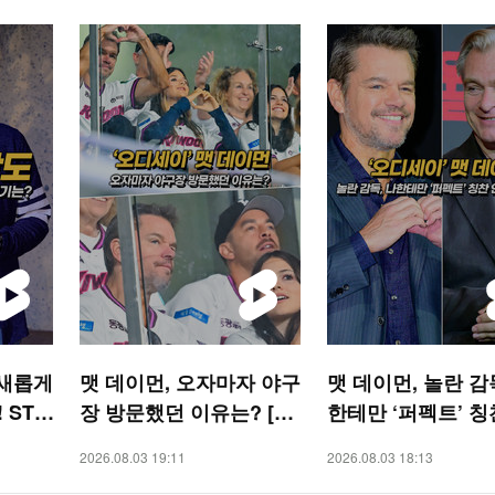
 새롭게
맷 데이먼, 오자마자 야구
맷 데이먼, 놀란 감
 STA
장 방문했던 이유는? [O!
한테만 ‘퍼펙트’ 칭
STAR 숏폼]
해줘 [O! STAR 숏
2026.08.03 19:11
2026.08.03 18:13