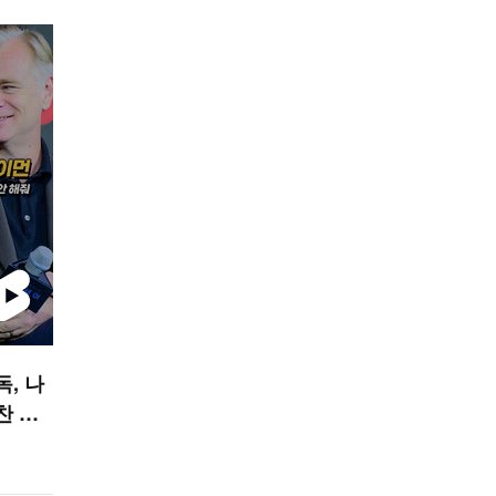
독, 나
찬 안
폼]