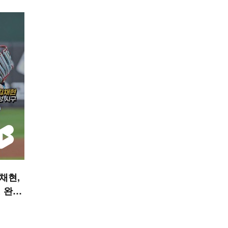
김채현,
 완성
 숏폼]