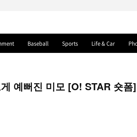
inment
Baseball
Sports
Life & Car
Ph
예뻐진 미모 [O! STAR 숏폼]