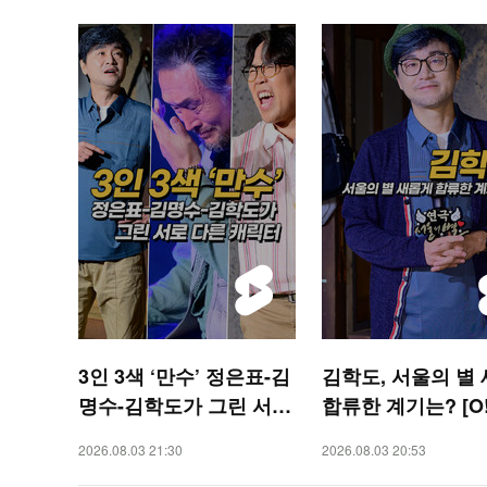
3인 3색 ‘만수’ 정은표-김
김학도, 서울의 별
명수-김학도가 그린 서로
합류한 계기는? [O!
다른 캐릭터 [O! STAR
R 숏폼]
2026.08.03 21:30
2026.08.03 20:53
숏폼]