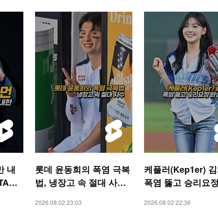
만 내
롯데 윤동희의 폭염 극복
케플러(Kep1er) 
TAR
법, 냉장고 속 절대 사수
폭염 뚫고 승리요정
[O! SPORTS 숏폼]
시구 [O! SPORTS
2026.08.02 23:03
2026.08.02 22:36