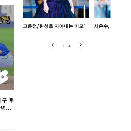
고윤정,'탄성을 자아내는 미모'
서은수, 사뿐사뿐
1
/
4
 시구 후
완벽