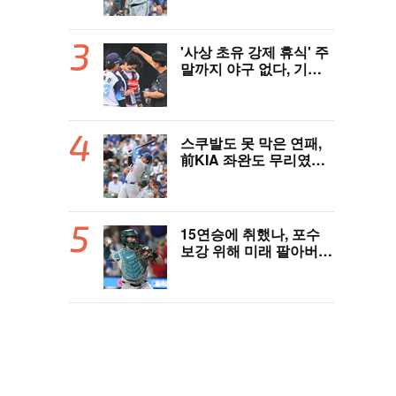
완 성장세에 대만족 "구
위 좋아지고 안정감 생겼
다" [오!쎈 대구]
'사상 초유 강제 휴식' 주
말까지 야구 없다, 기록
적 폭염에 전 경기 취소
결정…11일부터 오후 7
시 개시 [공식발표]
스쿠발도 못 막은 연패,
前KIA 좌완도 무리였
다…다저스, 오타니 2홈
런 활약에도 충격의 6연
패 수렁 [LAD 리뷰]
15연승에 취했나, 포수
보강 위해 미래 팔아버린
보스턴 “터무니없는 오
버페이” 혹평