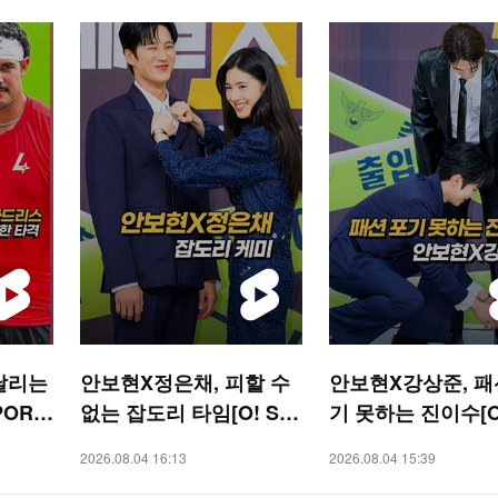
날리는
안보현X정은채, 피할 수
안보현X강상준, 패
PORT
없는 잡도리 타임[O! ST
기 못하는 진이수[O!
AR 숏폼]
AR 숏폼]
2026.08.04 16:13
2026.08.04 15:39