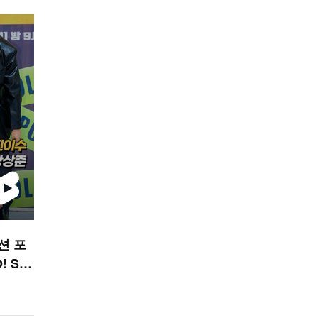
션 포
 ST