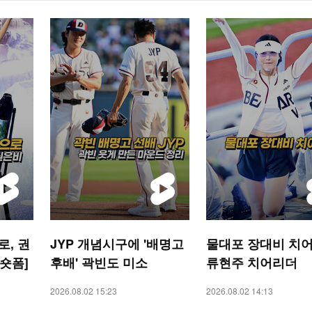
, 권
JYP 개념시구에 '배명고
물대포 장대비 치어
 숏폼]
후배' 곽빈도 미소
류현주 치어리더
2026.08.02 15:23
2026.08.02 14:13