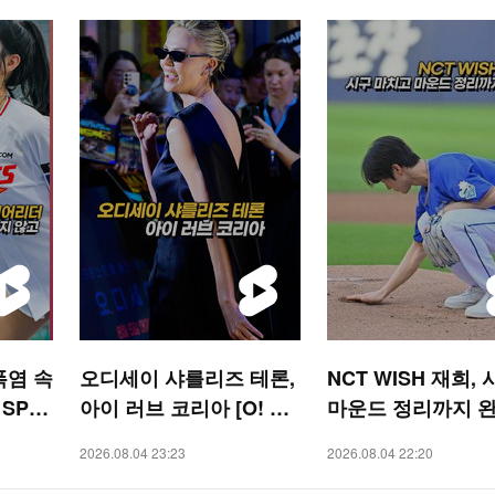
폭염 속
오디세이 샤를리즈 테론,
NCT WISH 재희,
 SPO
아이 러브 코리아 [O! ST
마운드 정리까지 
AR 숏폼]
[O! SPORTS 숏폼]
2026.08.04 23:23
2026.08.04 22:20