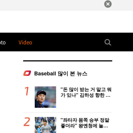
oto
Video
Baseball 많이 본 뉴스
"돈 많이 받는 거 말고 뭐
가 있나" 김하성 향한 현
지 매체 직격탄…"로스
터 한 자리 낭비" 날선 비
판
"좌타자 몸쪽 승부 정말
좋더라" 왕옌청에 놀란
국민 유격수, 1차지명 좌