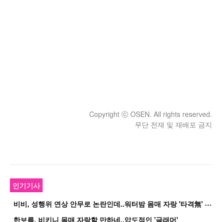
Copyright ⓒ OSEN. All rights reserved.
무단 전재 및 재배포 금지
인기기사
비
비, 성행위 연상 안무로 논란인데..워터밤 몸매 자랑 '타격無' 근황
한보름, 비키니 몸매 자랑할 만하네..압도적인 '글래머'