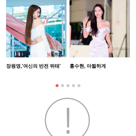
장원영,'여신의 반전 뒤태'
홍수현, 아찔하게
킹