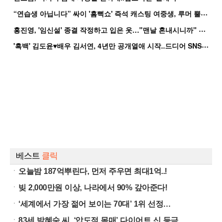
“
연습생 아닙니다” 싸이 '흠뻑쇼' 즉석 캐스팅 여중생, 루머 뿔났다[Oh!쎈 이...
홍
진영, '임신설' 종결 작정하고 입은 옷…"맨날 혼내시니까" 억울
'
흑백' 김도윤♥배우 김서연, 4년만 공개열애 시작..드디어 SNS에 노출 [핫피...