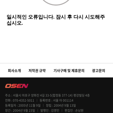
회사소개
저작권 규약
기사구매 및 제휴문의
광고문의
주소
서울시 마포구 양화진 4길 33-5(합정동 377-14) 평강빌딩 4층
전화
070-4352-5011
등록번호
서울 아 001114
등록일자
2005년 11월 9일
창립
2004년 9월 13일
창간
2004년 9월 23일
발행인
김영민
편집인
손남원