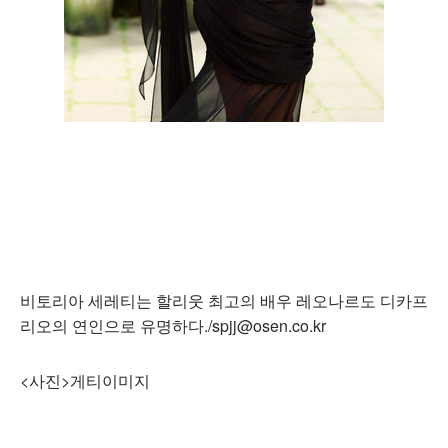
비토리아 세레티는 할리웃 최고의 배우 레오나르도 디카프
리오의 연인으로 유명하다./spjj@osen.co.kr
<사진>게티이미지