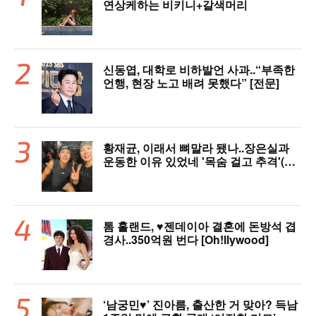
연상케하는 비키니+갈색머리
신동엽, 대학로 비하발언 사과..“부족한
언행, 현장 노고 배려 못했다” [전문]
황재균, 이래서 뼈말라 됐나..장은실과
운동한 이유 있었네 '목숨 걸고 추격'(술
래게임)
톰 홀랜드, ♥︎젠데이아 결혼에 돈방석 겹
경사..350억원 번다 [Oh!llywood]
‘남궁민♥’ 진아름, 출산한 거 맞아? 득남