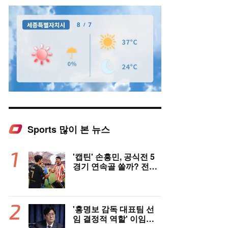
Sports 많이 본 뉴스
Mute
'캡틴' 손흥민, 공식전 5
경기 연속골 쏠까? 전반
은 잠잠...'부앙가 선제골'
LAFC, 과달라하라와 1-
1 전반 종료
'홍명보 감독 대표팀 선
임 결정적 역할' 이임생