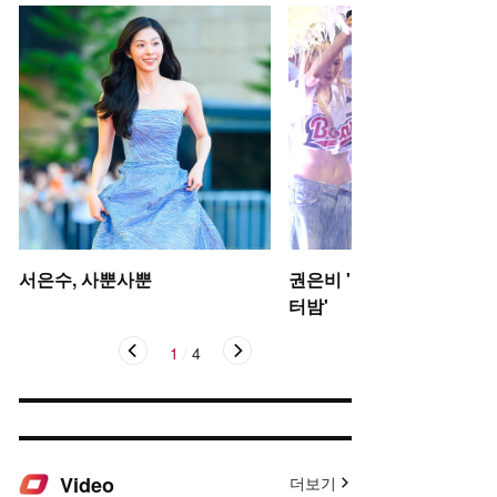
서은수, 사뿐사뿐
권은비 '야구장 더위 날리는
터밤'
1
/
4
Video
더보기