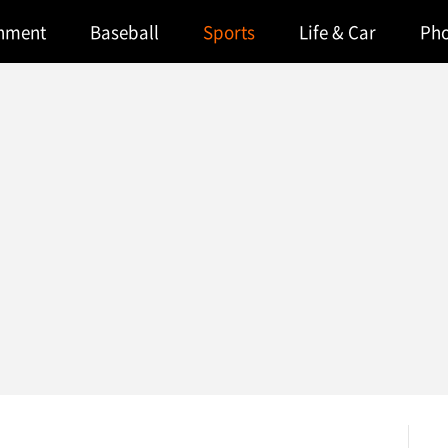
inment
Baseball
Sports
Life & Car
Ph