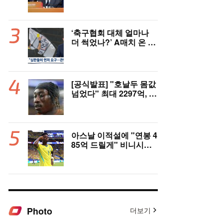
의 반격 "홍명보 선임 기
록 남아 있다"…문체부
와 법정 공방 나선다
‘축구협회 대체 얼마나
더 썩었나?’ A매치 온 외
국인 심판에게 성접대 관
행 “그래야 잘 불어주지
않겠나?”
[공식발표] "호날두 몸값
넘었다" 최대 2297억, 초
대형 이적! 레알 마드리
드, 21살 디오망데 품었
다..."구단 역사상 가장
비싼 영입"
아스날 이적설에 "연봉 4
85억 드릴게" 비니시우
스, 레알 개선안 받았다...
이제 선택은 선수 몫
Photo
더보기