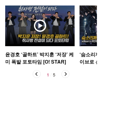
윤경호 ‘골하트’ 박지훈 ‘저장’ 케
‘숨소리까지 들려’ 싸이커스
미 폭발 포토타임 [O! STAR]
이브로 선보이는 신곡 ‘Oka
케이)’ [O! STAR]
1
/
5