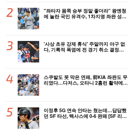
"좌타자 몸쪽 승부 정말 좋더라" 왕옌청
에 놀란 국민 유격수, 1차지명 좌완 성장
세에 대만족 "구위 좋아지고 안정감 생
겼다" [오!쎈 대구]
'사상 초유 강제 휴식' 주말까지 야구 없
다, 기록적 폭염에 전 경기 취소 결정…1
1일부터 오후 7시 개시 [공식발표]
스쿠발도 못 막은 연패, 前KIA 좌완도 무
리였다…다저스, 오타니 2홈런 활약에도
충격의 6연패 수렁 [LAD 리뷰]
이정후 5G 연속 안타는 쳤는데…답답했
던 SF 타선, 텍사스에 0-6 완패 [SF 리
뷰]