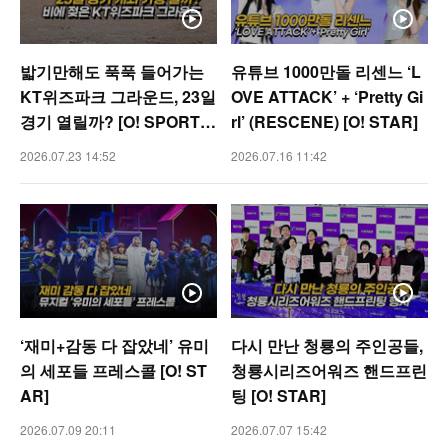
밟기만해도 푹푹 들어가는
유튜브 1000만돌 리센느 ‘L
KT위즈파크 그라운드, 23일
OVE ATTACK’ + ‘Pretty Gi
경기 열릴까? [O! SPORTS
rl’ (RESCENE) [O! STAR]
숏폼]
2026.07.23 14:52
2026.07.16 11:42
‘재미+감동 다 잡았네’ 유미
다시 만난 청룡의 주인공들,
의 세포들 프레스콜 [O! ST
청룡시리즈어워즈 핸드프린
AR]
팅 [O! STAR]
2026.07.09 20:11
2026.07.07 15:42