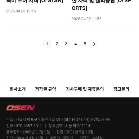
북미 투어 시작 [O! STAR]
한 사죄 및 질의응답 [O! SP
ORTS]
2026.04.23 10:15
2026.04.22 11:53
1
2
3
4
5
회사소개
저작권 규약
기사구매 및 제휴문의
광고문의
주소
서울시 마포구 양화진 4길 33-5(합정동 377-14) 평강빌딩 4층
전화
070-4352-5011
등록번호
서울 아 001114
등록일자
2005년 11월 9일
창립
2004년 9월 13일
창간
2004년 9월 23일
발행인
김영민
편집인
손남원