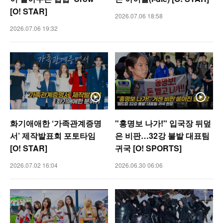
[O! STAR]
2026.07.06 18:58
2026.07.06 19:32
화기애애한 ‘가족관계증명
"홍명보 나가!" 입국장 뒤덮
서’ 제작발표회 포토타임
은 비판…32강 불발 대표팀
[O! STAR]
귀국 [O! SPORTS]
2026.07.02 16:04
2026.06.30 06:06