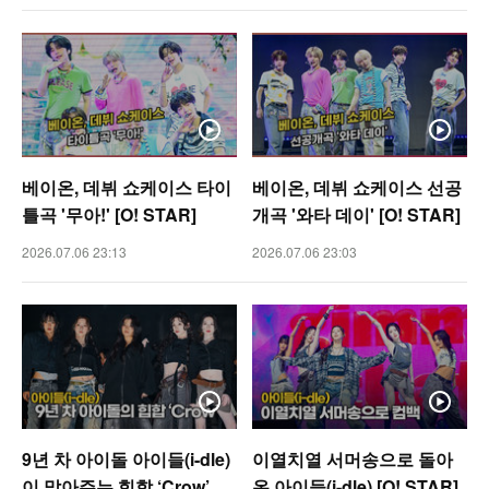
베이온, 데뷔 쇼케이스 타이
베이온, 데뷔 쇼케이스 선공
틀곡 '무아!' [O! STAR]
개곡 '와타 데이' [O! STAR]
2026.07.06 23:13
2026.07.06 23:03
9년 차 아이돌 아이들(i-dle)
이열치열 서머송으로 돌아
이 말아주는 힙합 ‘Crow’
온 아이들(i-dle) [O! STAR]