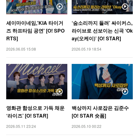
세이마이네임,'KIA 타이거
‘숨소리까지 들려’ 싸이커스,
즈 하프타임 공연' [O! SPO
라이브로 선보이는 신곡 ‘Ok
RTS]
ay(오케이)’ [O! STAR]
2026.06.05 15:08
2026.05.19 18:54
영화관 함성으로 가득 채운
백상까지 사로잡은 김준수
‘라이즈’ [O! STAR]
[O! STAR 숏폼]
2026.05.11 23:24
2026.05.10 00:22