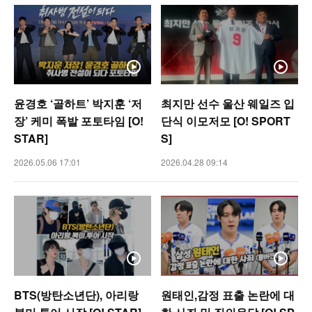
윤경호 ‘골하트’ 박지훈 ‘저
최지만 선수 울산 웨일즈 입
장’ 케미 폭발 포토타임 [O!
단식 이모저모 [O! SPORT
STAR]
S]
2026.05.06 17:01
2026.04.28 09:14
BTS(방탄소년단), 아리랑
원태인,감정 표출 논란에 대