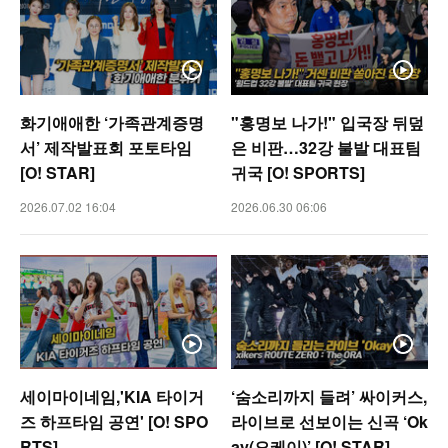
화기애애한 ‘가족관계증명
"홍명보 나가!" 입국장 뒤덮
서’ 제작발표회 포토타임
은 비판…32강 불발 대표팀
[O! STAR]
귀국 [O! SPORTS]
2026.07.02 16:04
2026.06.30 06:06
세이마이네임,'KIA 타이거
‘숨소리까지 들려’ 싸이커스,
즈 하프타임 공연' [O! SPO
라이브로 선보이는 신곡 ‘Ok
RTS]
ay(오케이)’ [O! STAR]