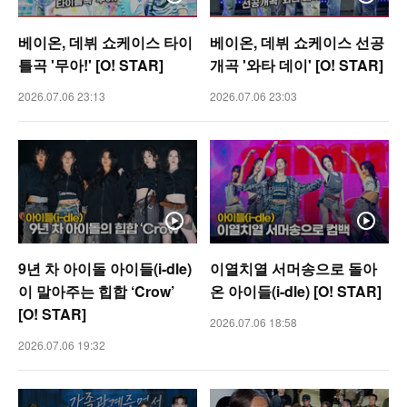
베이온, 데뷔 쇼케이스 타이
베이온, 데뷔 쇼케이스 선공
틀곡 '무아!' [O! STAR]
개곡 '와타 데이' [O! STAR]
2026.07.06 23:13
2026.07.06 23:03
9년 차 아이돌 아이들(i-dle)
이열치열 서머송으로 돌아
이 말아주는 힙합 ‘Crow’
온 아이들(i-dle) [O! STAR]
[O! STAR]
2026.07.06 18:58
2026.07.06 19:32