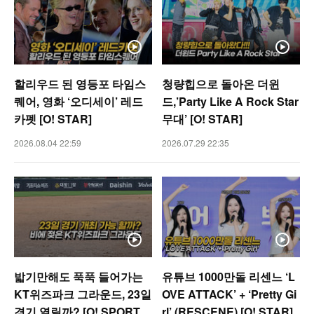
할리우드 된 영등포 타임스
청량힙으로 돌아온 더윈
퀘어, 영화 ‘오디세이’ 레드
드,’Party Like A Rock Star
카펫 [O! STAR]
무대’ [O! STAR]
2026.08.04 22:59
2026.07.29 22:35
밟기만해도 푹푹 들어가는
유튜브 1000만돌 리센느 ‘L
KT위즈파크 그라운드, 23일
OVE ATTACK’ + ‘Pretty Gi
경기 열릴까? [O! SPORTS
rl’ (RESCENE) [O! STAR]