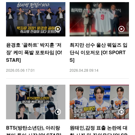
윤경호 ‘골하트’ 박지훈 ‘저
최지만 선수 울산 웨일즈 입
장’ 케미 폭발 포토타임 [O!
단식 이모저모 [O! SPORT
STAR]
S]
2026.05.06 17:01
2026.04.28 09:14
BTS(방탄소년단), 아리랑
원태인,감정 표출 논란에 대