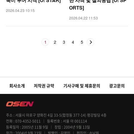
북미 투어 시작 [O! STAR]
한 사죄 및 질의응답 [O! SP
ORTS]
2026.04.23 10:15
2026.04.22 11:53
1
2
3
4
5
회사소개
저작권 규약
기사구매 및 제휴문의
광고문의
주소
서울시 마포구 양화진 4길 33-5(합정동 377-14) 평강빌딩 4층
전화
070-4352-5011
등록번호
서울 아 001114
등록일자
2005년 11월 9일
창립
2004년 9월 13일
창간
2004년 9월 23일
발행인
김영민
편집인
손남원