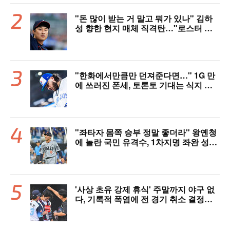
"돈 많이 받는 거 말고 뭐가 있나" 김하
성 향한 현지 매체 직격탄…"로스터 한
자리 낭비" 날선 비판
"한화에서만큼만 던져준다면…" 1G 만
에 쓰러진 폰세, 토론토 기대는 식지 않
았다
"좌타자 몸쪽 승부 정말 좋더라" 왕옌청
에 놀란 국민 유격수, 1차지명 좌완 성장
세에 대만족 "구위 좋아지고 안정감 생
겼다" [오!쎈 대구]
'사상 초유 강제 휴식' 주말까지 야구 없
다, 기록적 폭염에 전 경기 취소 결정…1
1일부터 오후 7시 개시 [공식발표]