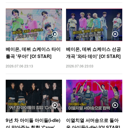
베이온, 데뷔 쇼케이스 타이
베이온, 데뷔 쇼케이스 선공
틀곡 '무아!' [O! STAR]
개곡 '와타 데이' [O! STAR]
2026.07.06 23:13
2026.07.06 23:03
9년 차 아이돌 아이들(i-dle)
이열치열 서머송으로 돌아
이 말아주는 힙합 ‘Crow’
온 아이들(i-dle) [O! STAR]