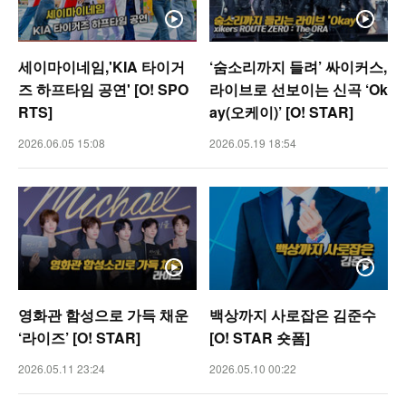
세이마이네임,'KIA 타이거
‘숨소리까지 들려’ 싸이커스,
즈 하프타임 공연' [O! SPO
라이브로 선보이는 신곡 ‘Ok
RTS]
ay(오케이)’ [O! STAR]
2026.06.05 15:08
2026.05.19 18:54
영화관 함성으로 가득 채운
백상까지 사로잡은 김준수
‘라이즈’ [O! STAR]
[O! STAR 숏폼]
2026.05.11 23:24
2026.05.10 00:22