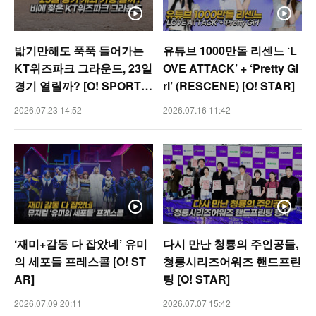
밟기만해도 푹푹 들어가는
유튜브 1000만돌 리센느 ‘L
KT위즈파크 그라운드, 23일
OVE ATTACK’ + ‘Pretty Gi
경기 열릴까? [O! SPORTS
rl’ (RESCENE) [O! STAR]
숏폼]
2026.07.23 14:52
2026.07.16 11:42
‘재미+감동 다 잡았네’ 유미
다시 만난 청룡의 주인공들,
의 세포들 프레스콜 [O! ST
청룡시리즈어워즈 핸드프린
AR]
팅 [O! STAR]
2026.07.09 20:11
2026.07.07 15:42