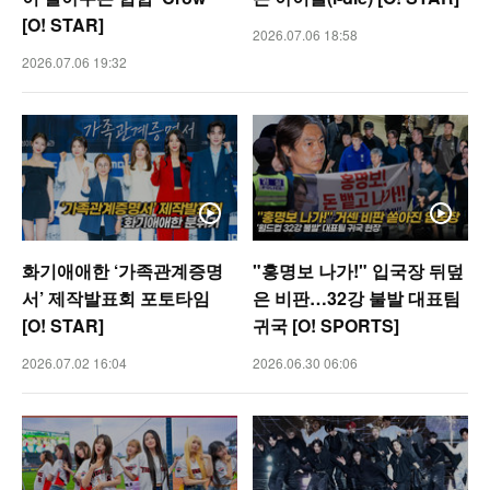
[O! STAR]
2026.07.06 18:58
2026.07.06 19:32
화기애애한 ‘가족관계증명
"홍명보 나가!" 입국장 뒤덮
서’ 제작발표회 포토타임
은 비판…32강 불발 대표팀
[O! STAR]
귀국 [O! SPORTS]
2026.07.02 16:04
2026.06.30 06:06