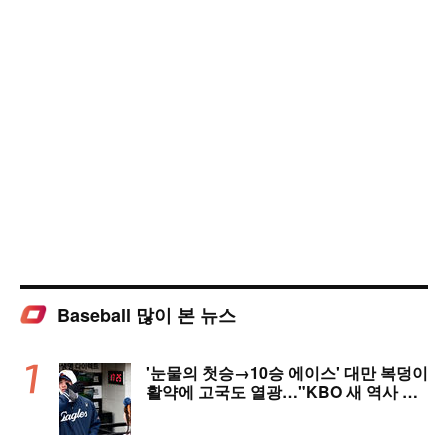
Baseball 많이 본 뉴스
'눈물의 첫승→10승 에이스' 대만 복덩이
활약에 고국도 열광…"KBO 새 역사 썼
다"