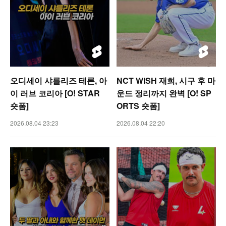
오디세이 샤를리즈 테론, 아
NCT WISH 재희, 시구 후 마
이 러브 코리아 [O! STAR
운드 정리까지 완벽 [O! SP
숏폼]
ORTS 숏폼]
2026.08.04 23:23
2026.08.04 22:20