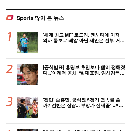
Sports 많이 본 뉴스
'세계 최고 MF' 로드리, 맨시티에 이적
의사 통보..."레알 아닌 제안은 전부 거
절" 구두 합의설까지
[공식발표] 홍명보 후임보다 빨리 정해졌
다...'이례적 공채' 韓 대표팀, 임시감독
데뷔 무대 확정! 9월 A매치 에콰도르·우
루과이와 2연전
'캡틴' 손흥민, 공식전 5경기 연속골 쏠
까? 전반은 잠잠...'부앙가 선제골' LAF
C, 과달라하라와 1-1 전반 종료