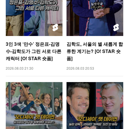
3인 3색 ‘만수’ 정은표-김명
김학도, 서울의 별 새롭게 합
수-김학도가 그린 서로 다른
류한 계기는? [O! STAR 숏
캐릭터 [O! STAR 숏폼]
폼]
2026.08.03 21:30
2026.08.03 20:53