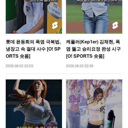
롯데 윤동희의 폭염 극복법,
케플러(Kep1er) 김채현, 폭
냉장고 속 절대 사수 [O! SP
염 뚫고 승리요정 완성 시구
ORTS 숏폼]
[O! SPORTS 숏폼]
2026.08.02 23:03
2026.08.02 22:36