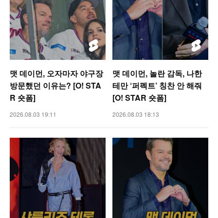
맷 데이먼, 오자마자 야구장
맷 데이먼, 놀란 감독, 나한
방문했던 이유는? [O! STA
테만 ‘퍼펙트’ 칭찬 안 해줘
R 숏폼]
[O! STAR 숏폼]
2026.08.03 19:11
2026.08.03 18:13