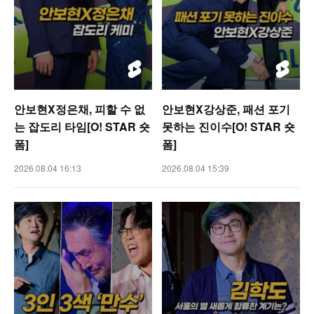
안보현X정은채, 피할 수 없
안보현X강상준, 패션 포기
는 잡도리 타임[O! STAR 숏
못하는 진이수[O! STAR 숏
폼]
폼]
2026.08.04 16:13
2026.08.04 15:39