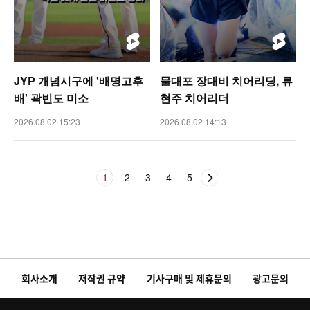
JYP 개념시구에 '배명고후
물대포 장대비 치어리딩, 류
배' 곽빈도 미소
현주 치어리더
2026.08.02 15:23
2026.08.02 14:13
1
2
3
4
5
회사소개
저작권 규약
기사구매 및 제휴문의
광고문의