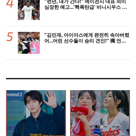
"런던, 내가 간다!" 에이전시 대표 의미
심장한 예고...'핵폭탄급' 비니시우스 아
스날행 불붙었다
"김민재, 아이아스에게 완전히 속아버렸
어...어린 선수들이 승리 견인!" 獨 언론,
냉정한 평가