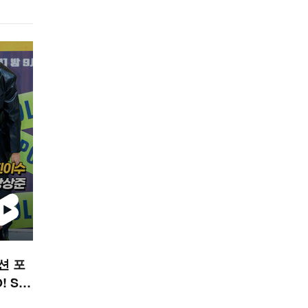
션 포
 ST