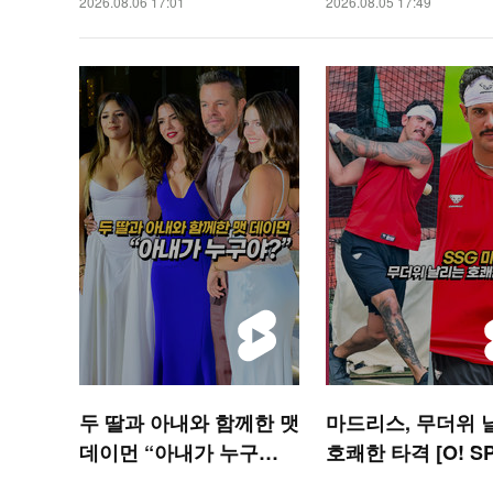
2026.08.06 17:01
2026.08.05 17:49
두 딸과 아내와 함께한 맷
마드리스, 무더위 
데이먼 “아내가 누구
호쾌한 타격 [O! S
야?” [O! STAR 숏폼]
S 숏폼]