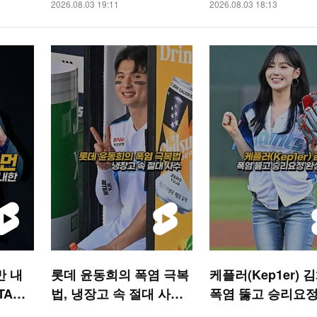
2026.08.03 19:11
2026.08.03 18:13
만 내
롯데 윤동희의 폭염 극복
케플러(Kep1er) 
TAR
법, 냉장고 속 절대 사수
폭염 뚫고 승리요정
[O! SPORTS 숏폼]
시구 [O! SPORTS