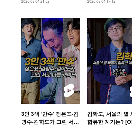
2026.08.04 21:52
2026.08.04 17:12
3인 3색 ‘만수’ 정은표-김
김학도, 서울의 별
명수-김학도가 그린 서로
합류한 계기는? [O!
다른 캐릭터 [O! STAR
R 숏폼]