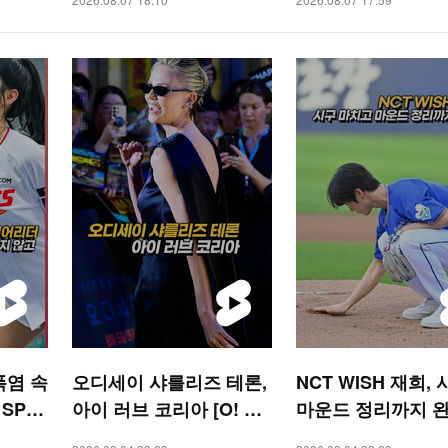
폭염 속
오디세이 샤를리즈 테론,
NCT WISH 재희,
 SPO
아이 러브 코리아 [O! ST
마운드 정리까지 
AR 숏폼]
[O! SPORTS 숏폼]