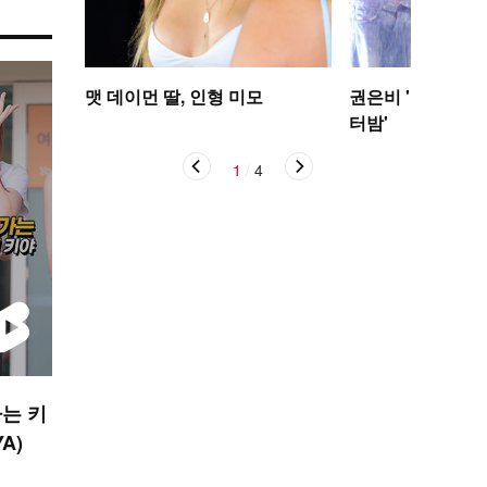
맷 데이먼 딸, 인형 미모
권은비 '야구장 더
터밤'
1
/
4
는 키
YA)