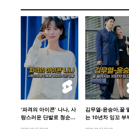
‘파격의 아이콘’ 나나, 사
김무열-윤승아,꿀 
랑스러운 단발로 청순미
는 10년차 잉꼬 부부
시선 강탈 [O! STAR 숏
STAR 숏폼]
2026.08.07 23:06
2026.08.07 22:38