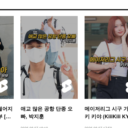
떨어지
애교 많은 공항 단종 오
메이저리그 시구 가
 [O!
빠, 박지훈
키 키야 (KiiiKiii K
2026.08.07 18:10
2026.08.07 17:59