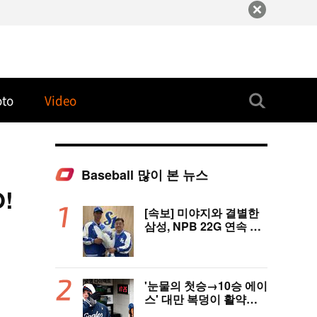
oto
Video
Baseball 많이 본 뉴스
!
[속보] 미야지와 결별한
삼성, NPB 22G 연속 무
실점 우완 미야모리와 계
약
'눈물의 첫승→10승 에이
스' 대만 복덩이 활약에
고국도 열광…"KBO 새