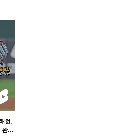
김채현,
 완성
 숏폼]