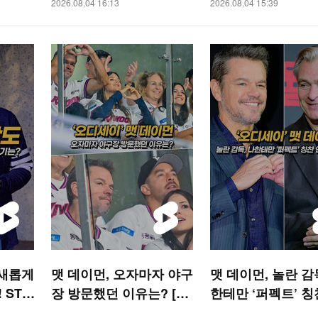
2026.08.04 16:13
2026.08.04 15:39
 새롭게
맷 데이먼, 오자마자 야구
맷 데이먼, 놀란 감
 STA
장 방문했던 이유는? [O!
한테만 ‘퍼펙트’ 칭
STAR 숏폼]
해줘 [O! STAR 숏