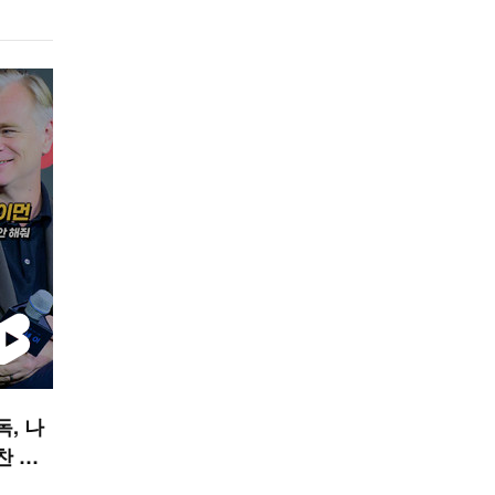
독, 나
찬 안
폼]