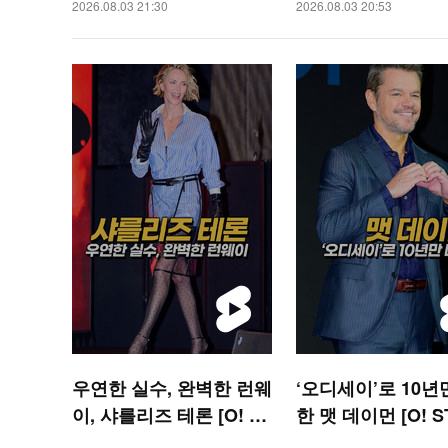
2026.08.03 21:30
2026.08.03 20:53
숏폼]
우연한 실수, 완벽한 런웨
‘오디세이’로 10년
이, 샤를리즈 테론 [O! ST
한 맷 데이먼 [O! S
AR 숏폼]
숏폼]