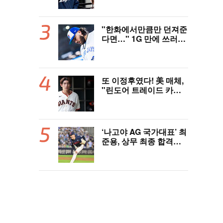
역사 썼다"
"한화에서만큼만 던져준
다면…" 1G 만에 쓰러진
폰세, 토론토 기대는 식
지 않았다
또 이정후였다! 美 매체,
"린도어 트레이드 카드
될 수도" 충격 시나리오
제기
‘나고야 AG 국가대표’ 최
준용, 상무 최종 합격…
이민석·이호준도 함께 합
격, 12월 7일 입대