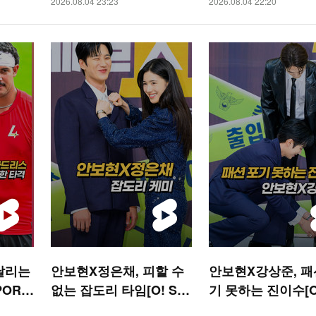
2026.08.04 23:23
2026.08.04 22:20
날리는
안보현X정은채, 피할 수
안보현X강상준, 패
PORT
없는 잡도리 타임[O! ST
기 못하는 진이수[O!
AR 숏폼]
AR 숏폼]