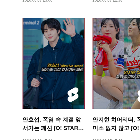
폼]
안효섭, 폭염 속 계절 앞
안지현 치어리더, 
서가는 패션 [O! STAR
미소 잃지 않고 [O!
숏폼]
RTS 숏폼]