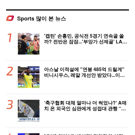
Sports 많이 본 뉴스
'캡틴' 손흥민, 공식전 5경기 연속골 쏠
까? 전반은 잠잠...'부앙가 선제골' LAF
C, 과달라하라와 1-1 전반 종료
아스날 이적설에 "연봉 485억 드릴게"
비니시우스, 레알 개선안 받았다...이제
선택은 선수 몫
‘축구협회 대체 얼마나 더 썩었나?’ A매
치 온 외국인 심판에게 성접대 관행 “그
래야 잘 불어주지 않겠나?”