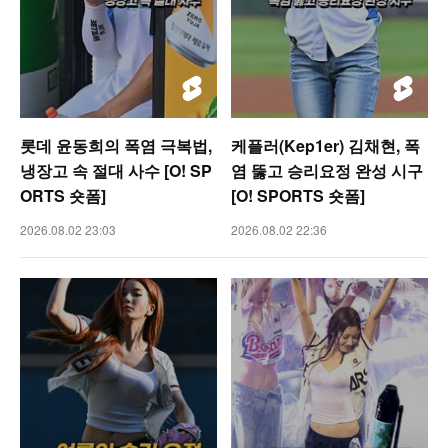
롯데 윤동희의 폭염 극복법,
케플러(Kep1er) 김채현, 폭
냉장고 속 절대 사수 [O! SP
염 뚫고 승리요정 완성 시구
ORTS 숏폼]
[O! SPORTS 숏폼]
2026.08.02 23:03
2026.08.02 22:36