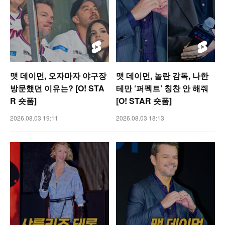
맷 데이먼, 오자마자 야구장
맷 데이먼, 놀란 감독, 나한
방문했던 이유는? [O! STA
테만 ‘퍼펙트’ 칭찬 안 해줘
R 숏폼]
[O! STAR 숏폼]
2026.08.03 19:11
2026.08.03 18:13