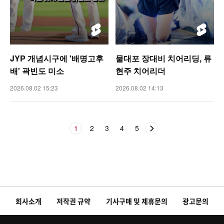
JYP 개념시구에 '배명고후
물대포 장대비 치어리딩, 류
배' 곽빈도 미소
현주 치어리더
2026.08.02 15:23
2026.08.02 14:13
1
2
3
4
5
회사소개
저작권 규약
기사구매 및 제휴문의
광고문의