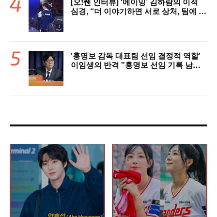
[오!쎈 인터뷰] ‘에이밍’ 김하람의 이적
심경, “더 이야기하면 서로 상처, 팀에 피
해 주기 싫어”
'홍명보 감독 대표팀 선임 결정적 역할'
이임생의 반격 "홍명보 선임 기록 남아
있다"…문체부와 법정 공방 나선다