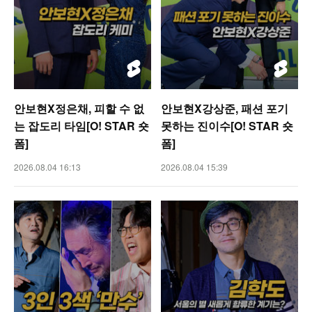
안보현X정은채, 피할 수 없
안보현X강상준, 패션 포기
는 잡도리 타임[O! STAR 숏
못하는 진이수[O! STAR 숏
폼]
폼]
2026.08.04 16:13
2026.08.04 15:39