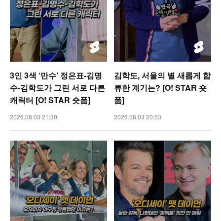
3인 3색 ‘만수’ 정은표-김명
김학도, 서울의 별 새롭게 합
수-김학도가 그린 서로 다른
류한 계기는? [O! STAR 숏
캐릭터 [O! STAR 숏폼]
폼]
2026.08.03 21:30
2026.08.03 20:53