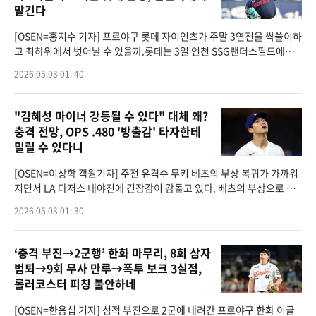
맡긴다
[OSEN=홍지수 기자] 프로야구 롯데 자이언츠가 주말 3연전을 싹쓸이하
고 최하위에서 벗어날 수 있을까.롯데는 3일 인천 SSG랜더스필드에서 S
SG 랜더스와 2026 신한은행 SOL Bank KBO리그 시즌 6차전을 치른
2026.05.03 01: 40
다. 지난 5경기 상대 전적은 SSG
"김혜성 마이너 강등될 수 있다" 대체 왜?
충격 전망, OPS .480 '방출감' 타자한테
밀릴 수 있다니
[OSEN=이상학 객원기자] 주전 유격수 무키 베츠의 부상 복귀가 가까워
지면서 LA 다저스 내야진에 긴장감이 감돌고 있다. 베츠의 부상으로 콜
업 기회를 잡으며 활약 중인 김혜성(27)이 다시 마이너리그로 내려갈 것
2026.05.03 01: 30
이라는 전망까지
‘충격 부진→2군행’ 한화 마무리, 8회 삼자
범퇴→9회 무사 만루→폭투 보크 3실점,
롤러코스터 피칭 불안하네
[OSEN=한용섭 기자] 성적 부진으로 2군에 내려간 프로야구 한화 이글