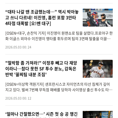
“대타 나갈 땐 조급했는데…” 역시 박아놓
고 쓰니 다르네! 이진영, 홈런 포함 3안타
4타점 대폭발 [오!쎈 대구]
[OSEN=대구, 손찬익 기자] 이진영이 원맨쇼로 팀을 살렸다.프로야구 한
화 이글스 외야수 이진영이 맹타를 휘두르며 팀의 3연패 탈출을 이끌었
다.이진영은 지난 2일 대구삼성라이온즈파크에서 열린 삼성 라이온즈와
2026.05.03 00: 24
의 원정 경기에
"절박함 좀 가져라!" 이정후 빼고 다 재앙
이라니…참다 못한 SF 투수 분노, 감독은
반박 '꼴찌팀 내분 조짐'
[OSEN=이상학 객원기자] 샌프란시스코 자이언츠의 타선 침체가 깊어
지고 있다. 벌써 7번째 무득점 패배를 당하자 사이영상 출신 투수도 타자
들에게 분발을 촉구했다.샌프란시스코는 지난 2일(이하 한국시간) 탬파
2026.05.03 00: 12
베이 레이스와의
‘얼마나 간절했으면…’ 시즌 첫 승 공 챙긴