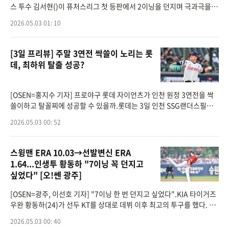
스 투수 김서현()이 퓨처스리그 첫 등판에서 2이닝을 던지며 극과극을
오가는 롤러코스터 피칭을 선보였다.김서현은 2일 서산구장에서 열린 2
2026.05.03 01: 10
026 퓨처스리그 두
[3일 프리뷰] 주말 3연전 싹쓸이 노리는 롯
데, 최하위 탈출 성공?
[OSEN=홍지수 기자] 프로야구 롯데 자이언츠가 인천 원정 3연전을 싹
쓸이하고 탈꼴찌에 성공할 수 있을까.롯데는 3일 인천 SSG랜더스필드
에서 SSG 랜더스와 2026 신한은행 SOL Bank KBO리그 시즌 6차전을
2026.05.03 00: 52
치른다. 지난 5경기 상대 전적은
스윙맨 ERA 10.03→선발변신 ERA
1.64...인생투 황동하 "7이닝 꼭 던지고
싶었다" [오!쎈 광주]
[OSEN=광주, 이선호 기자] "7이닝 한 번 던지고 싶었다".KIA 타이거즈
우완 황동하(24)가 선두 KT를 상대로 데뷔 이후 최고의 투구를 했다. 2
일 광주-기아 챔피언스필드에서 열린 팀간 5차전에 선발등판해 7회까지
2026.05.03 00: 40
마운드를 굳