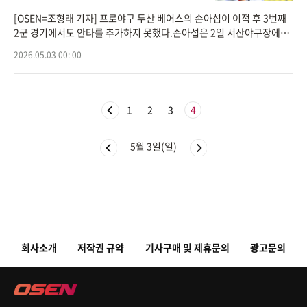
[OSEN=조형래 기자] 프로야구 두산 베어스의 손아섭이 이적 후 3번째
2군 경기에서도 안타를 추가하지 못했다.손아섭은 2일 서산야구장에서
열린 2026 KBO 메디힐 퓨처스리그 한화 이글스와의 경기, 3번 지명타
2026.05.03 00: 00
자로 선발 출장했지만
1
2
3
4
5월 3일(일)
회사소개
저작권 규약
기사구매 및 제휴문의
광고문의