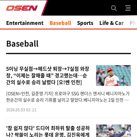
Entertainment
Baseball
Sports
Life & Car
Ph
Baseball
5이닝 무실점→헤드샷 퇴장→7실점 와장
창, “이제는 잘해줄 때” 경고했는데…순
간의 실수로 승리 날렸다 [오!쎈 인천]
[OSEN=인천, 길준영 기자] 프로야구 SSG 랜더스 앤서니 베니지아노가
한순간의 실수로 승리 기회를 날리고 말았다.베니지아노는 2일 인천 SS
G랜더스필드에서 열린 ‘2026 신한은행 SOL Bank KBO리그’ 롯데 자
2026.05.03 02: 21
이언츠와의 경기에
'참 쉽지 않다' 드디어 최하위 탈출 성공하
나? 싹쓸이 노리는 롯데 운명, 김진욱에게