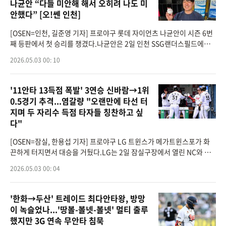
나균안 “다들 미안해 해서 오히려 나도 미
안했다” [오!쎈 인천]
[OSEN=인천, 길준영 기자] 프로야구 롯데 자이언츠 나균안이 시즌 6번
째 등판에서 첫 승리를 챙겼다.나균안은 2일 인천 SSG랜더스필드에서
열린 ‘2026 신한은행 SOL Bank KBO리그’ SSG 랜더스와의 경기에 선
2026.05.03 00: 10
발등판해 7이닝 6피안
'11안타 13득점 폭발' 3연승 신바람→1위
0.5경기 추격...염갈량 "오랜만에 타선 터
지며 두 자리수 득점 타자들 칭찬하고 싶
다"
[OSEN=잠실, 한용섭 기자] 프로야구 LG 트윈스가 메가트윈스포가 화
끈하게 터지면서 대승을 거뒀다.LG는 2일 잠실구장에서 열린 NC와 경
기에서 13-5로 승리했다. 최근 3연승과 함께 올 시즌 NC전 4전승을 이
2026.05.03 00: 04
어갔다. LG는 이날 승리로 1
'한화→두산' 트레이드 최다안타왕, 방망
이 녹슬었나...'땅볼-볼넷-볼넷' 멀티 출루
했지만 3G 연속 무안타 침묵