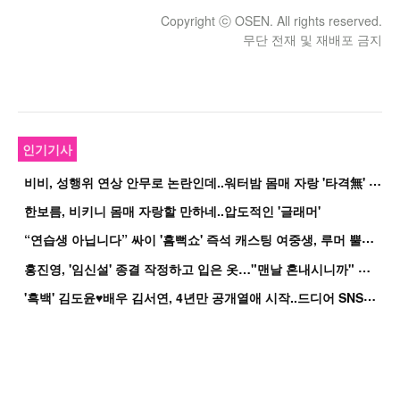
Copyright ⓒ OSEN. All rights reserved.
무단 전재 및 재배포 금지
인기기사
비
비, 성행위 연상 안무로 논란인데..워터밤 몸매 자랑 '타격無' 근황
한보름, 비키니 몸매 자랑할 만하네..압도적인 '글래머'
“
연습생 아닙니다” 싸이 '흠뻑쇼' 즉석 캐스팅 여중생, 루머 뿔났다[Oh!쎈 이...
홍
진영, '임신설' 종결 작정하고 입은 옷…"맨날 혼내시니까" 억울
'
흑백' 김도윤♥배우 김서연, 4년만 공개열애 시작..드디어 SNS에 노출 [핫피...