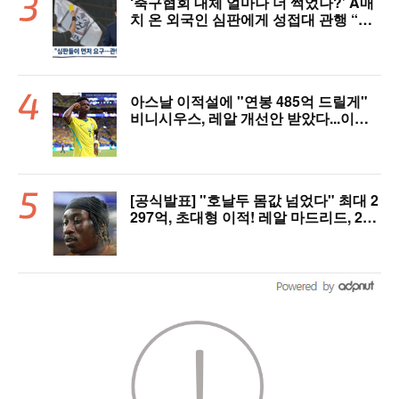
‘축구협회 대체 얼마나 더 썩었나?’ A매
치 온 외국인 심판에게 성접대 관행 “그
래야 잘 불어주지 않겠나?”
아스날 이적설에 "연봉 485억 드릴게"
비니시우스, 레알 개선안 받았다...이제
선택은 선수 몫
[공식발표] "호날두 몸값 넘었다" 최대 2
297억, 초대형 이적! 레알 마드리드, 21
살 디오망데 품었다..."구단 역사상 가장
비싼 영입"