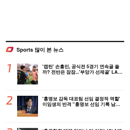
Sports 많이 본 뉴스
'캡틴' 손흥민, 공식전 5경기 연속골 쏠
까? 전반은 잠잠...'부앙가 선제골' LAF
C, 과달라하라와 1-1 전반 종료
'홍명보 감독 대표팀 선임 결정적 역할'
이임생의 반격 "홍명보 선임 기록 남아
있다"…문체부와 법정 공방 나선다