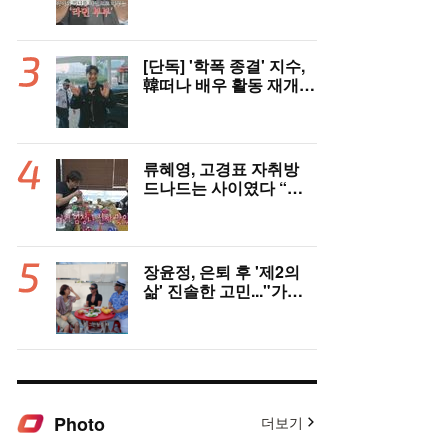
충격 ‘라면부부’(‘이숙캠’)
[단독] '학폭 종결' 지수,
韓떠나 배우 활동 재개
"영어 공부 열심히 했다..
필리핀서 많이 배워"(인
터뷰)
류혜영, 고경표 자취방
드나드는 사이였다 “부
모님 마주치고 깜짝 놀
라”(나혼자산다)
장윤정, 은퇴 후 '제2의
삶' 진솔한 고민..."가수
그만두면 뭘로 살까" ('장
공장장윤정')
Photo
더보기