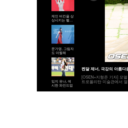
제인 버킨을 상
상시키는 벨라
하디드
문가영, 그림자
도 아찔해
켄달 제너, 극강의 아름다
[OSEN=지형준 기자] 모델 켄
트로폴리탄 미술관에서 열린 
있지 유나, 섹
시한 와인드업
멧 갈라는 ‘Costume Art’ 
yimages(무단전재 및 재