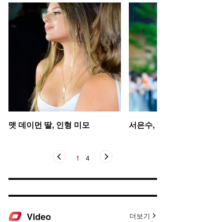
맷 데이먼 딸, 인형 미모
서은수, 사뿐사뿐
1
/
4
Video
더보기