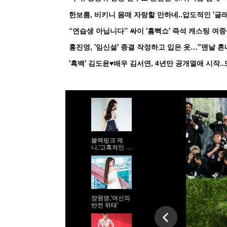
한보름, 비키니 몸매 자랑할 만하네..압도적인 '글래
홍진영, '임신설' 종결 작정하고 입은 옷…"맨날 
블랙핑크 제
니,'고혹적인 워
킹'
장원영,'여신의
반전 뒤태'