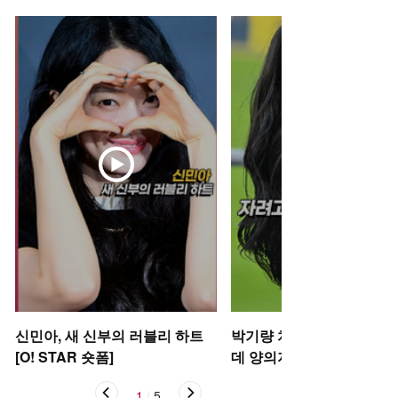
신민아, 새 신부의 러블리 하트
박기량 치어리더, 자려고 
[O! STAR 숏폼]
데 양의지 [O! SPORTS 숏
1
/
5