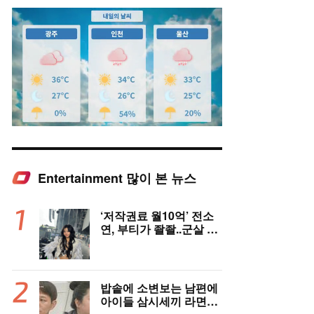
Entertainment 많이 본 뉴스
Mute
‘저작권료 월10억’ 전소
연, 부티가 좔좔..군살 제
로 복근까지!
밥솥에 소변보는 남편에
아이들 삼시세끼 라면…