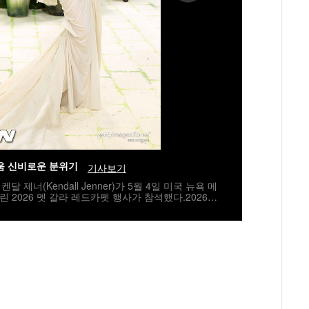
움 신비로운 분위기
기사보기
달 제너(Kendall Jenner)가 5월 4일 미국 뉴욕 메
2026 멧 갈라 레드카펫 행사가 참석했다.2026
주제로 진행됐다. /jpnews@osen.co.kr[사진] ⓒGett
배포 금지)