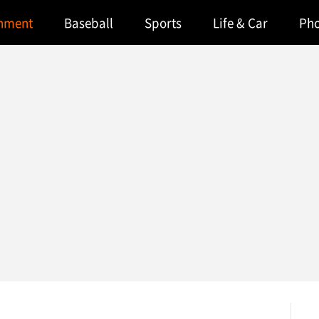
inment
Baseball
Sports
Life & Car
Ph