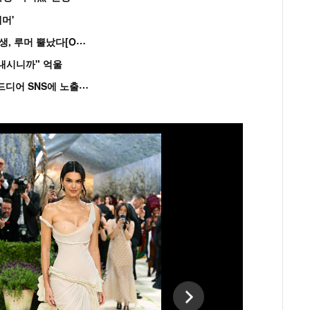
머'
“
연습생 아닙니다” 싸이 '흠뻑쇼' 즉석 캐스팅 여중생, 루머 뿔났다[Oh!쎈 이...
혼내시니까" 억울
'
흑백' 김도윤♥배우 김서연, 4년만 공개열애 시작..드디어 SNS에 노출 [핫피...