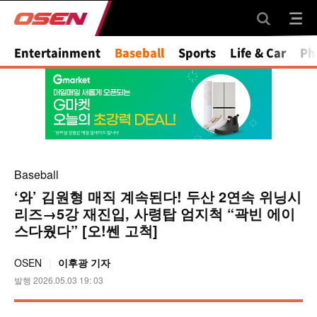
Mute
Entertainment
Baseball
Sports
Life & Car
Ph
Baseball
‘와’ 김원형 매직 계속된다! 두산 2연속 위닝시
리즈→5강 재진입, 사령탑 엄지척 “곽빈 에이
스다웠다” [오!쎈 고척]
OSEN
이후광 기자
발행 2026.05.03 19: 03