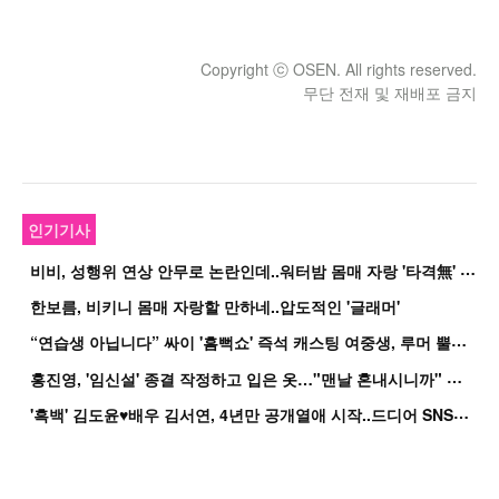
Copyright ⓒ OSEN. All rights reserved.
무단 전재 및 재배포 금지
인기기사
비
비, 성행위 연상 안무로 논란인데..워터밤 몸매 자랑 '타격無' 근황
한보름, 비키니 몸매 자랑할 만하네..압도적인 '글래머'
“
연습생 아닙니다” 싸이 '흠뻑쇼' 즉석 캐스팅 여중생, 루머 뿔났다[Oh!쎈 이...
홍
진영, '임신설' 종결 작정하고 입은 옷…"맨날 혼내시니까" 억울
'
흑백' 김도윤♥배우 김서연, 4년만 공개열애 시작..드디어 SNS에 노출 [핫피...