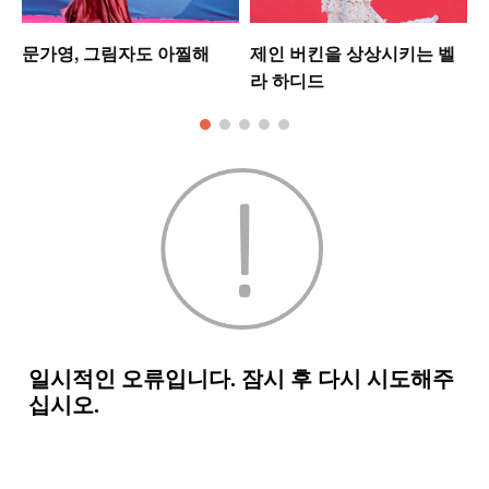
워
문가영, 그림자도 아찔해
제인 버킨을 상상시키는 벨
라 하디드