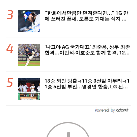
"한화에서만큼만 던져준다면…" 1G 만
에 쓰러진 폰세, 토론토 기대는 식지 않
았다
‘나고야 AG 국가대표’ 최준용, 상무 최종
합격…이민석·이호준도 함께 합격, 12월
7일 입대
13승 외인 방출→11승 3선발 마무리→1
1승 5선발 부진…염경엽 한숨, LG 선발
야구 살아날까